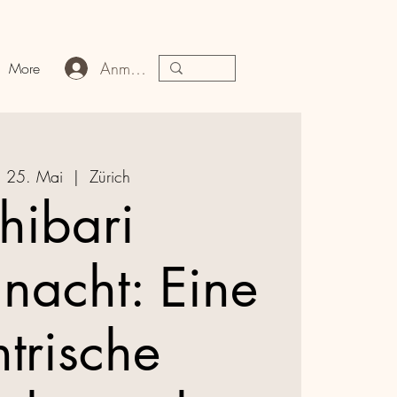
Anmelden
More
, 25. Mai
  |  
Zürich
hibari
nacht: Eine
ntrische