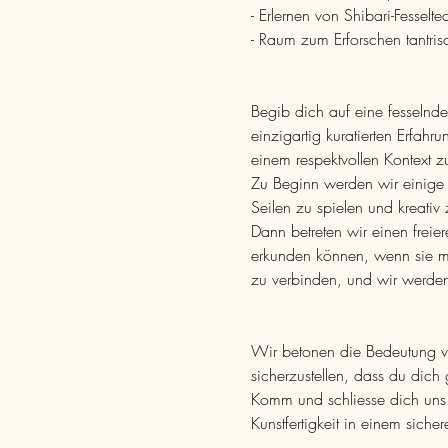
- Erlernen von Shibari-Fesselte
- Raum zum Erforschen tantrisc
Begib dich auf eine fesselnde 
einzigartig kuratierten Erfah
einem respektvollen Kontext z
Zu Beginn werden wir einige S
Seilen zu spielen und kreativ 
Dann betreten wir einen frei
erkunden können, wenn sie mö
zu verbinden, und wir werden
Wir betonen die Bedeutung v
sicherzustellen, dass du dich 
Komm und schliesse dich uns 
Kunstfertigkeit in einem siche