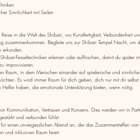
chniken
her Sinnlichkeit mit Seilen
Reise in die Welt des Shibari, wo Kunstfertigkeit, Verbundenheit und
rung zusammenkommen. Begleite uns zur Shibari Tempel Nacht, um di
u erkunden.
hibari-Fesseltechniken erlernen oder auffrischen, damit du später im
zu improvisieren.
eren Raum, in dem Menschen einander auf spielerische und sinnliche
chten. Es wird immer Raum für dich geben, dich nur mit dir selbst
 Helfer haben, die emotionale Unterstützung bieten, wenn nötig.
on Kommunikation, Vertrauen und Konsens. Dies werden wir in Part
gestärkt und verbunden fühlst.
für einen unvergesslichen Abend an, der das Zusammentreffen von S
ren und inklusiven Raum feiert.