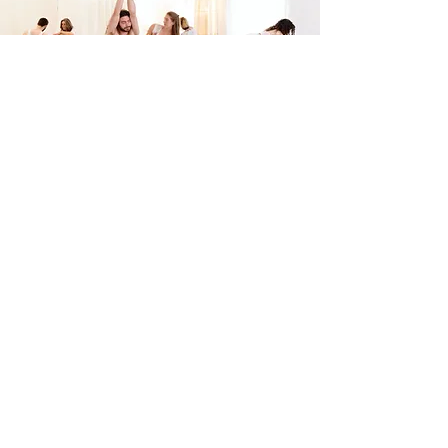
Unsicher, ob dieser Event
etwas für dich ist?
15min Kostenloser
Discovery-Anruf
Jetzt anrufen
Abonnieren