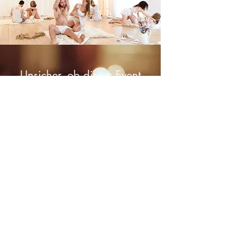
Unsicher, ob dieser Event
etwas für dich ist?
15min Kostenloser
Discovery-Anruf
Jetzt anrufen
Abonnieren